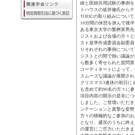
緯と医師共用試験の事例を
トハウスの坂井修氏からテス
TOEICの取り組みについ
10分間の休憩を挟んで後
ある東京大学の繁桝算男先
ジストおよび会場の方々と
スト規準作成委員会副委員
りそれぞれの事例について
ジストとの間で熱い議論が
ら数多く寄せられた質問票
コーディネートによって、
スムーズな議論が展開され
クリスマス3連休の初日に
も含めて約90名の方々に
項目内容の開示の是非につ
しました。ご登壇いただき
ンテーションと真摯な姿勢
方々の積極的なご参加のお
となり、盛況のうちに終え
の運営にご尽力いただきま